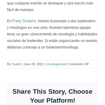
que cualquier evento se destaque y sea mucho más
fácil de manejar.
En
Party Shakers
, hemos fusionado a dos bartenders
y mixólogos en uno solo. Nuestro talentoso equipo
tiene un gran conocimiento de mixología y habilidades
sociales de bartender. Si estás organizando un evento,
deberías contratar a un bartender/mixólogo.
on
By
SeanK
|
June 29, 2023
|
Uncategorized
|
Comments Off
Bartender
y
mixólogo:
¿cuál
Share This Story, Choose
es
la
Your Platform!
diferencia?