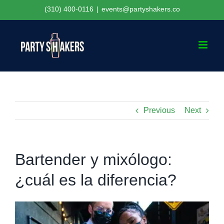
Skip
(310) 400-0116
|
events@partyshakers.co
to
content
Previous
Next
Bartender y mixólogo:
¿cuál es la diferencia?