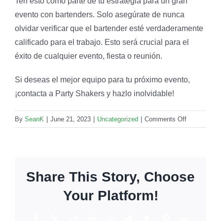
Ten esto como parte de tu estrategia para un gran
evento con bartenders. Solo asegúrate de nunca
olvidar verificar que el bartender esté verdaderamente
calificado para el trabajo. Esto será crucial para el
éxito de cualquier evento, fiesta o reunión.
Si deseas el mejor equipo para tu próximo evento,
¡contacta a Party Shakers y hazlo inolvidable!
on
By
SeanK
|
June 21, 2023
|
Uncategorized
|
Comments Off
Bartenders
atractivos:
¿Como
hacen
Share This Story, Choose
la
diferencia?
Your Platform!
Facebook
X
Reddit
LinkedIn
WhatsApp
Telegram
Tumblr
Pinterest
Vk