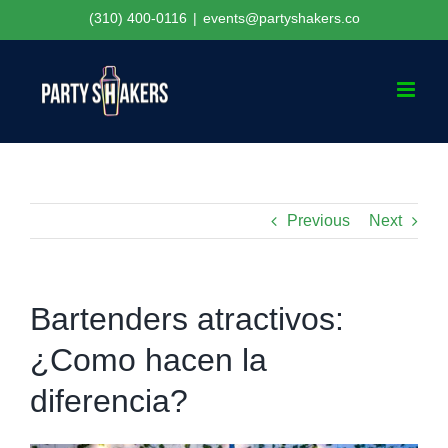
Skip
(310) 400-0116
|
events@partyshakers.co
to
content
Previous
Next
Bartenders atractivos:
¿Como hacen la
diferencia?