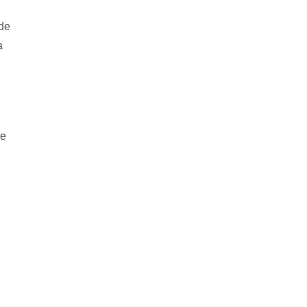
 de
a
de