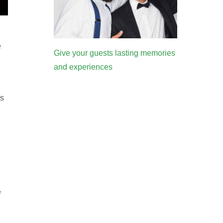
e
Give your guests lasting memories
and experiences
os
e