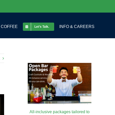
COFFEE
INFO & CAREERS
Let’s Talk.
All-inclusive packages tailored to