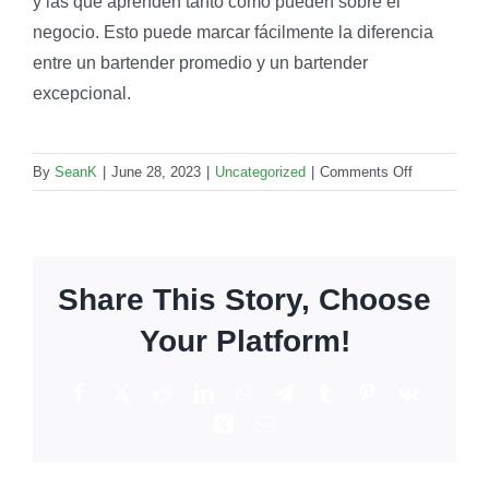
y las que aprenden tanto como pueden sobre el
negocio. Esto puede marcar fácilmente la diferencia
entre un bartender promedio y un bartender
excepcional.
on
By
SeanK
|
June 28, 2023
|
Uncategorized
|
Comments Off
Escuelas
de
Bartending:
¿De
Share This Story, Choose
qué
se
Your Platform!
tratan?
Facebook
X
Reddit
LinkedIn
WhatsApp
Telegram
Tumblr
Pinterest
Vk
Xing
Email