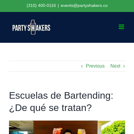
Skip
(310) 400-0116
|
events@partyshakers.co
to
content
Previous
Next
Escuelas de Bartending:
¿De qué se tratan?