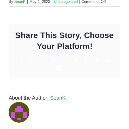
on
By
SeanK
|
May 1, 2023
|
Uncategorized
|
Comments Off
Bartender
para
fiesta
privada:
Share This Story, Choose
¿Cómo
elegir
Your Platform!
el
servicio?
Facebook
X
Reddit
LinkedIn
WhatsApp
Telegram
Tumblr
Pinterest
Vk
Xing
Email
About the Author:
SeanK
Low-Key
Tequila