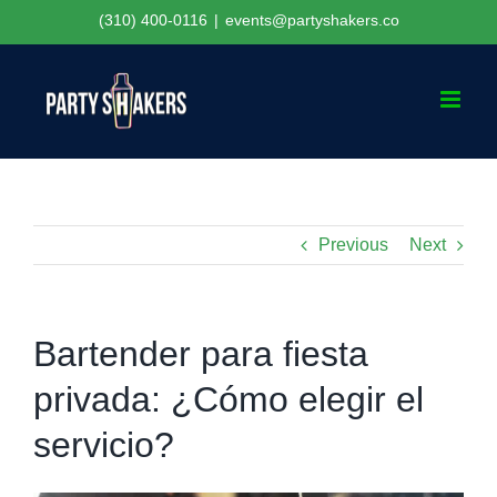
Skip
(310) 400-0116
|
events@partyshakers.co
to
content
Previous
Next
Bartender para fiesta
privada: ¿Cómo elegir el
servicio?